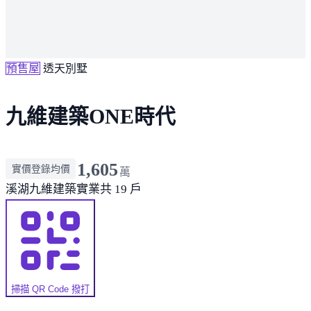
預售屋
透天別墅
九維建築ONE時代
1,605
實價登錄均價
萬
溪湖
九維建築實業
共 19 戶
掃描 QR Code 撥打