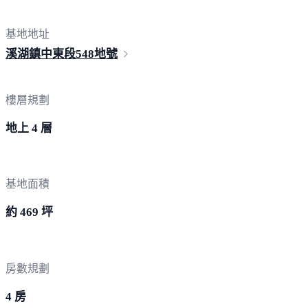
基地地址
溪湖鎮中東段
548地號
樓層規劃
地上 4 層
基地面積
約 469 坪
房數規劃
4 房