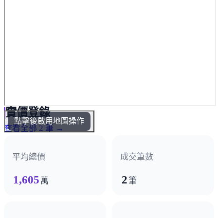
實價登錄
點擊後啟用地圖操作
查看全部 2 筆 →
平均總價
成交筆數
1,605
2
萬
筆