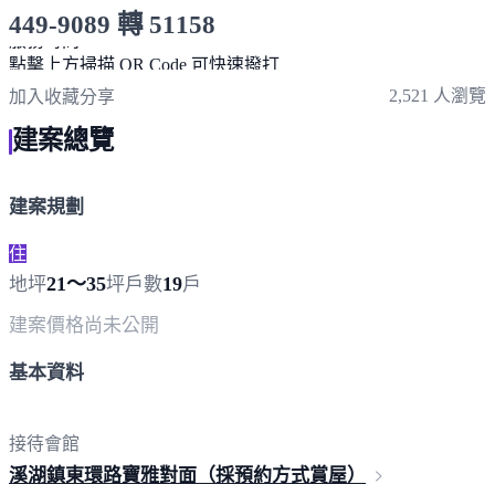
449-9089 轉 51158
服務時間 10:00～19:00
點擊上方掃描 QR Code 可快速撥打
2,521 人瀏覽
加入收藏
分享
建案總覽
建案規劃
住
21～35
19
地坪
坪
戶數
戶
建案價格
尚未公開
基本資料
接待會館
溪湖鎮東環路寶雅對面（採預約方式
賞屋）