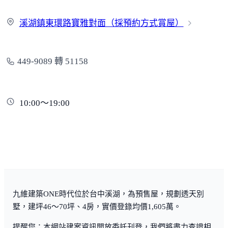
溪湖鎮東環路寶雅對面（採預約方式
賞屋）
449-9089 轉 51158
10:00～19:00
九維建築ONE時代位於台中溪湖，為預售屋，規劃透天別
墅，建坪46～70坪、4房，實價登錄均價1,605萬。
提醒您：本網站建案資訊開放委託刊登，我們將盡力查證相