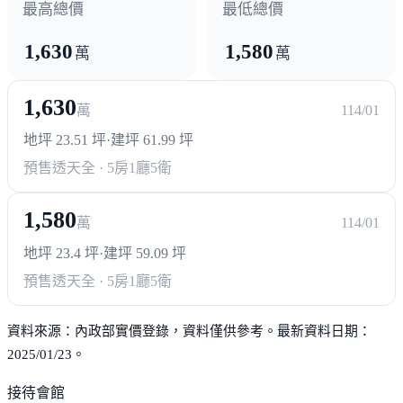
最高總價
最低總價
1,630
1,580
萬
萬
1,630
萬
114/01
地坪 23.51 坪
·
建坪 61.99 坪
預售透天
全 · 5房1廳5衛
1,580
萬
114/01
地坪 23.4 坪
·
建坪 59.09 坪
預售透天
全 · 5房1廳5衛
資料來源：內政部實價登錄，資料僅供參考。最新資料日期：
2025/01/23。
接待會館