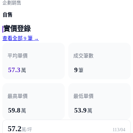
企劃銷售
自售
實價登錄
查看全部 9 筆 →
平均單價
成交筆數
57.3
9
萬
筆
最高單價
最低單價
59.8
53.9
萬
萬
57.2
萬/坪
113/04