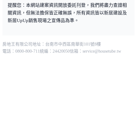
提醒您：本網站建案資訊開放委託刊登，我們將盡力查證相
關資訊，但無法擔保皆正確無誤，所有資訊皆以新居建設及
新居UpUp銷售現場之宣傳品為準。
房地王有限公司
地址：台南市中西區南華街101號8樓
電話：0800-800-711
統編：24420050
信箱：
service@housetube.tw