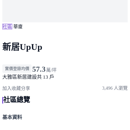
社區
華廈
新居UpUp
57.3
實價登錄均價
萬/坪
大雅區
新居建設
共 13 戶
3,496 人瀏覽
加入收藏
分享
社區總覽
基本資料