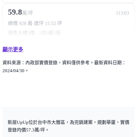
59.8
萬/坪
113/03
總價 928 萬
·
建坪 15.52 坪
預售大樓
3樓 · 2房0廳2衛
顯示更多
資料來源：內政部實價登錄，資料僅供參考。最新資料日期：
2024/04/30。
新居UpUp位於台中市大雅區，為完銷建案，規劃華廈，實價
登錄均價57.3萬/坪。