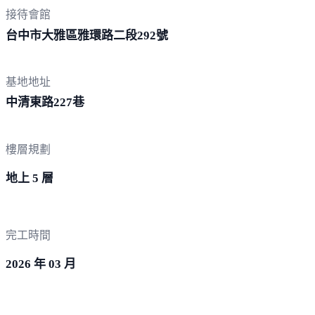
接待會館
台中市大雅區雅環路二段
292號
基地地址
中清東路2
27巷
樓層規劃
地上 5 層
完工時間
2026 年 03 月