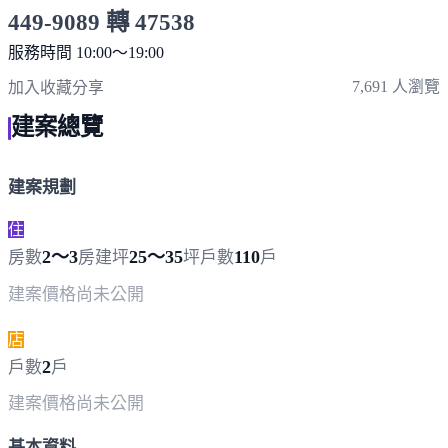
449-9089 轉 47538
服務時間 10:00～19:00
點擊上方掃描 QR Code 可快速撥打
7,691 人瀏覽
加入收藏
分享
建案總覽
建案規劃
住
2～3
25～35
110
房數
房
建坪
坪
戶數
戶
建案價格
尚未公開
店
2
戶數
戶
建案價格
尚未公開
基本資料