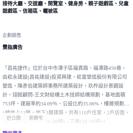
接待大廳、交誼廳、閱覽室、健身房、親子遊戲區、兒童
遊戲區、信箱區、曬被區
企劃銷售
豐詣廣告
「昌祐捷作」位於台中市潭子區福貴路、福潭路450巷，
由崧永建設(昌祐建設)投資興建，崧富營造股份有限公司
營造，陳彥伯建築師事務所建築設計，玖柞設計景觀設
計，翊銘顧問-王文財結構土木技師結構規劃，基地面積
753坪、建蔽率約34.09％、公設比約35.06%，樓層規劃為
1棟地上12層，地下3層建築，共有110戶住家，2戶店面，
近公園
景觀宅
格局坪數規劃二房(25~26坪)、三房(32~35坪)。
周邊環境，步行可達潭陽國小、潭子國中，基地正對千坪