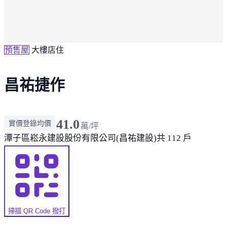
預售屋
大樓店住
昌祐捷作
41.0
實價登錄均價
萬/坪
潭子區
崧永建設股份有限公司(昌祐建設)
共 112 戶
掃描 QR Code 撥打