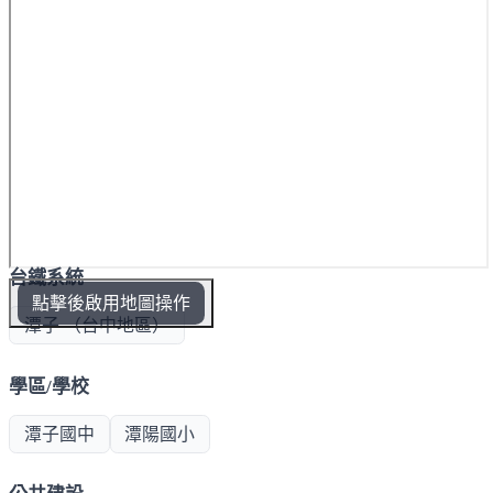
台鐵系統
點擊後啟用地圖操作
潭子 （台中地區）
學區/學校
潭子國中
潭陽國小