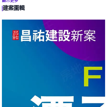
顯示更多
石牌公園。
建案圖輯
生活採買方面，步行可達全聯福利中心 潭子福潭店、潭子
傳統早市。
交通方面，近潭子車站，亦有國道四號-潭子聯絡道可串聯
74快速道路可利用，輕鬆往來各縣市。