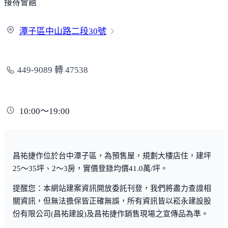
接待會館
潭子區中山路二段
30號
449-9089 轉 47538
10:00～19:00
昌祐捷作位於台中潭子區，為預售屋，規劃大樓店住，建坪
25～35坪、2～3房，實價登錄均價41.0萬/坪。
提醒您：本網站建案資訊開放委託刊登，我們將盡力查證相
關資訊，但無法擔保皆正確無誤，所有資訊皆以崧永建設股
份有限公司(昌祐建設)及昌祐捷作銷售現場之宣傳品為準。