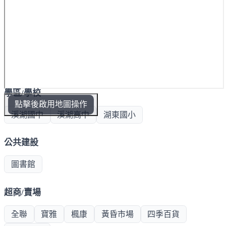
學區/學校
點擊後啟用地圖操作
溪湖國中
溪湖高中
湖東國小
公共建設
圖書館
超商/賣場
全聯
寶雅
楓康
黃昏市場
四季百貨