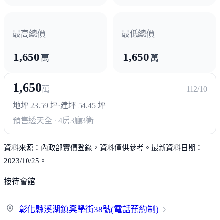
最高總價
最低總價
1,650
1,650
萬
萬
1,650
萬
112/10
地坪 23.59 坪
·
建坪 54.45 坪
預售透天
全 · 4房3廳3衛
資料來源：內政部實價登錄，資料僅供參考。最新資料日期：
2023/10/25。
接待會館
彰化縣溪湖鎮興學街38號(電話預
約制)