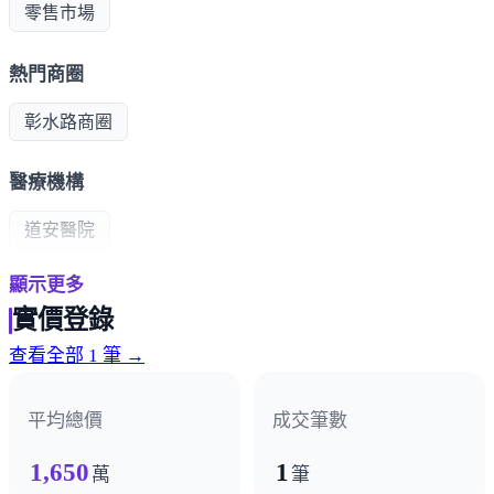
零售市場
熱門商圈
彰水路商圈
醫療機構
道安醫院
顯示更多
政府機構
實價登錄
戶政事務所
鎮公所
溪湖分局
查看全部 1 筆 →
其他
平均總價
成交筆數
郵局
1,650
1
萬
筆