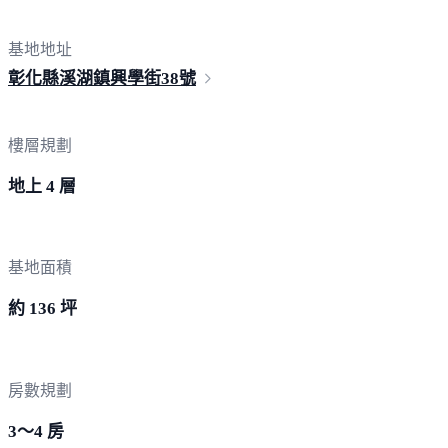
基地地址
彰化縣溪湖鎮興學街
38號
樓層規劃
地上 4 層
基地面積
約 136 坪
房數規劃
3～4 房