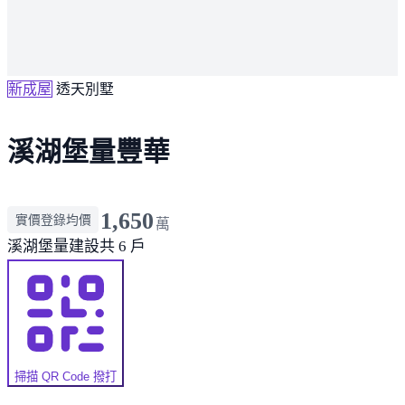
新成屋
透天別墅
溪湖堡量豐華
1,650
實價登錄均價
萬
溪湖
堡量建設
共 6 戶
掃描 QR Code 撥打