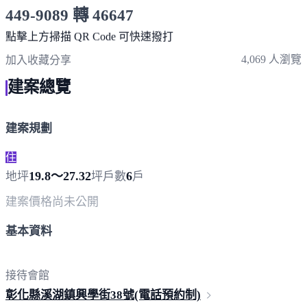
449-9089 轉 46647
服務時間 10:00～19:00
點擊上方掃描 QR Code 可快速撥打
4,069 人瀏覽
加入收藏
分享
建案總覽
建案規劃
住
19.8～27.32
6
地坪
坪
戶數
戶
建案價格
尚未公開
基本資料
接待會館
彰化縣溪湖鎮興學街38號(電話預
約制)