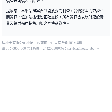
價登錄均價27.7萬/坪。
提醒您：本網站建案資訊開放委託刊登，我們將盡力查證相
關資訊，但無法擔保皆正確無誤，所有資訊皆以總財建設實
業及總財福居銷售現場之宣傳品為準。
房地王有限公司
地址：台南市中西區南華街101號8樓
電話：0800-800-711
統編：24420050
信箱：
service@housetube.tw