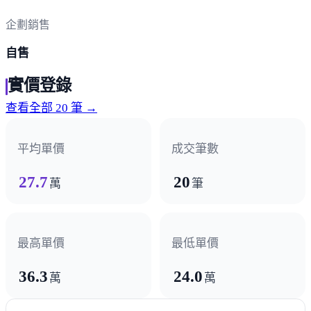
企劃銷售
自售
實價登錄
查看全部 20 筆 →
平均單價
成交筆數
27.7
20
萬
筆
最高單價
最低單價
36.3
24.0
萬
萬