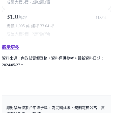
成屋大樓
5樓 · 2房2廳3衛
31.0
萬/坪
113/02
總價 1,005 萬
·
建坪 33.04 坪
成屋大樓
2樓 · 2房2廳2衛
顯示更多
資料來源：內政部實價登錄，資料僅供參考。最新資料日期：
2024/05/27。
總財福居位於台中潭子區，為完銷建案，規劃電梯公寓，實