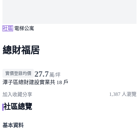
社區
電梯公寓
總財福居
27.7
實價登錄均價
萬/坪
潭子區
總財建設實業
共 18 戶
1,387 人瀏覽
加入收藏
分享
社區總覽
基本資料