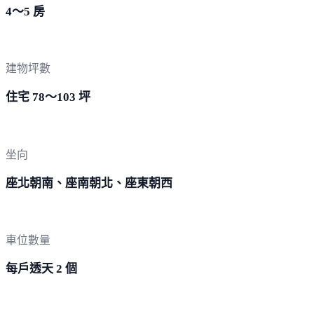
4～5 房
建物坪數
住宅 78～103 坪
坐向
座北朝南、座南朝北、座東朝西
車位數量
每戶透天 2 個