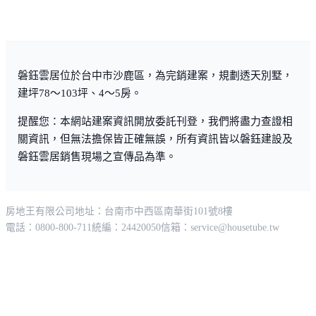
磐鈺雲居位於台中市沙鹿區，為完銷建案，規劃透天別墅，
建坪78～103坪、4～5房。
提醒您：本網站建案資訊開放委託刊登，我們將盡力查證相
關資訊，但無法擔保皆正確無誤，所有資訊皆以磐鈺建設及
磐鈺雲居銷售現場之宣傳品為準。
房地王有限公司
地址：台南市中西區南華街101號8樓
電話：0800-800-711
統編：24420050
信箱：
service@housetube.tw