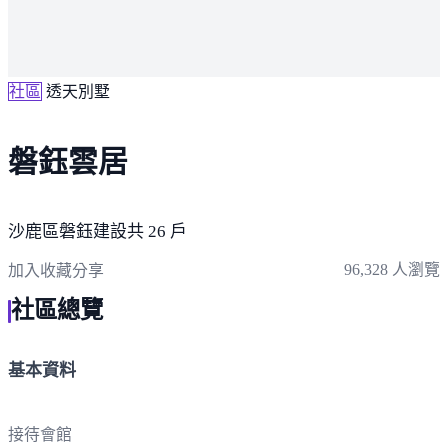
社區
透天別墅
磐鈺雲居
沙鹿區
磐鈺建設
共 26 戶
96,328 人瀏覽
加入收藏
分享
社區總覽
基本資料
接待會館