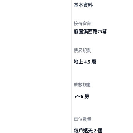
基本資料
接待會館
麻園溪西路
75巷
樓層規劃
地上 4.5 層
房數規劃
5～6 房
車位數量
每戶透天 2 個