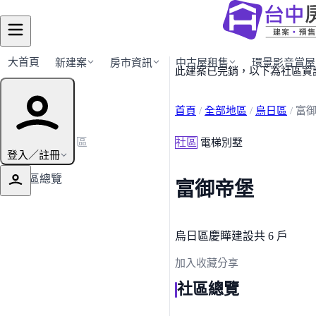
大首頁
新建案
房市資訊
中古屋租售
環景影音賞屋
此建案已完銷，以下為社區資
建案導覽
首頁
/
全部地區
/
烏日區
/
富
← 返回烏日區
社區
電梯別墅
登入／註冊
社區總覽
富御帝堡
烏日區
慶瞱建設
共 6 戶
加入收藏
分享
社區總覽